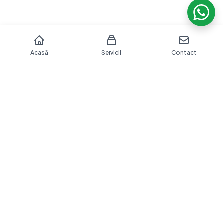
Acasă
Servicii
Contact
Îngrijire dentară profesională cu echipamente moderne
și o echipă dedicată sănătății tale orale.