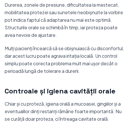
Durerea, zonele de presiune, dificultatea la mestecat,
mobilitatea protezei sau sunetele neobișnuite la vorbire
pot indica faptul că adaptarea nu mai este optimă.
Structurile orale se schimbă în timp, iar proteza poate
avea nevoie de ajustare.
Mulți pacienți încearcă să se obișnuiască cu disconfortul,
dar acest lucru poate agrava iritația locală. Un control
simplu poate corecta problema mult mai ușor decât o
perioadă lungă de tolerare a durerii.
Controale și igiena cavității orale
Chiar și cu proteză, igiena orală a mucoasei, gingiilor și a
eventualilor dinți restanți rămâne foarte importantă. Nu
se curăță doar proteza, ci întreaga cavitate orală.