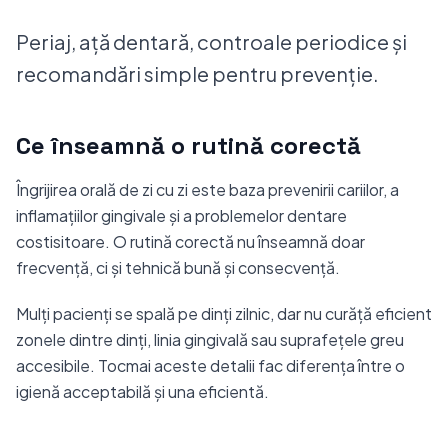
Periaj, ață dentară, controale periodice și
recomandări simple pentru prevenție.
Ce înseamnă o rutină corectă
Îngrijirea orală de zi cu zi este baza prevenirii cariilor, a
inflamațiilor gingivale și a problemelor dentare
costisitoare. O rutină corectă nu înseamnă doar
frecvență, ci și tehnică bună și consecvență.
Mulți pacienți se spală pe dinți zilnic, dar nu curăță eficient
zonele dintre dinți, linia gingivală sau suprafețele greu
accesibile. Tocmai aceste detalii fac diferența între o
igienă acceptabilă și una eficientă.