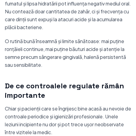
fumatul și lipsa hidratării pot influența negativ mediul oral.
Nu contează doar cantitatea de zahăr, ci și frecvența cu
care dinții sunt expuși la atacuri acide și la acumularea
plăcii bacteriene.
O rutină bună înseamnă și limite sănătoase: mai puține
ronțăieli continue, mai puține băuturi acide și atenție la
semne precum sângerare gingivală, halenă persistentă
sau sensibilitate.
De ce controalele regulate rămân
importante
Chiar și pacienții care se îngrijesc bine acasă au nevoie de
controale periodice și igienizări profesionale. Unele
leziuni incipiente nu dor și pot trece ușor neobservate
între vizitele la medic.