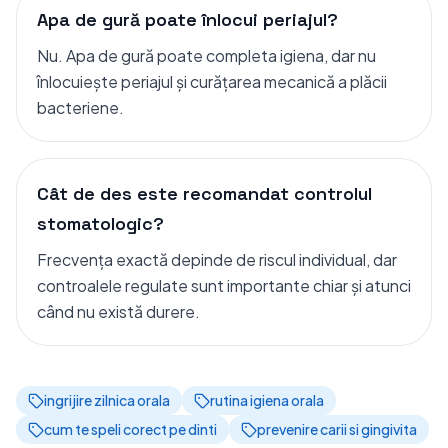
Apa de gură poate înlocui periajul?
Nu. Apa de gură poate completa igiena, dar nu
înlocuiește periajul și curățarea mecanică a plăcii
bacteriene.
Cât de des este recomandat controlul
stomatologic?
Frecvența exactă depinde de riscul individual, dar
controalele regulate sunt importante chiar și atunci
când nu există durere.
ingrijire zilnica orala
rutina igiena orala
cum te speli corect pe dinti
prevenire carii si gingivita