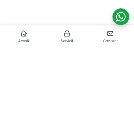
Acasă
Servicii
Contact
Îngrijire dentară profesională cu echipamente moderne
și o echipă dedicată sănătății tale orale.