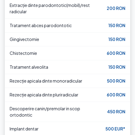
Extracție dinte parodontotic(mobil)/rest
200 RON
radicular
Tratament abces parodontotic
150 RON
Gingivectomie
150 RON
Chistectomie
600 RON
Tratament alveolita
150 RON
Rezecție apicala dinte monoradicular
500 RON
Rezecție apicala dinte pluriradicular
600 RON
Descoperire canin/premolar in scop
450 RON
ortodontic
Implant dentar
500 EUR*