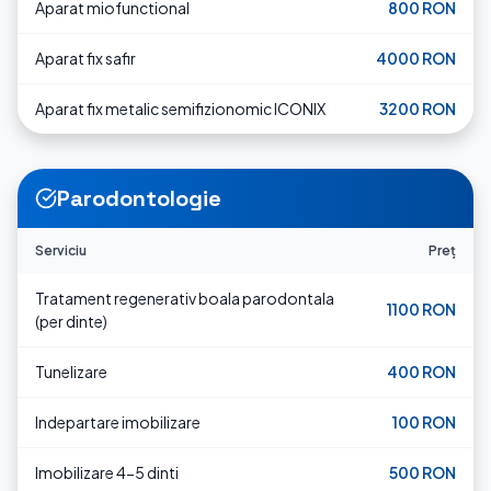
Aparat miofunctional
800 RON
Aparat fix safir
4000 RON
Aparat fix metalic semifizionomic ICONIX
3200 RON
Parodontologie
Serviciu
Preț
Tratament regenerativ boala parodontala
1100 RON
(per dinte)
Tunelizare
400 RON
Indepartare imobilizare
100 RON
Imobilizare 4-5 dinti
500 RON