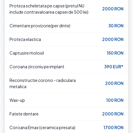
Proteza scheletata pe capse (pretul NU
2000 RON
include contravaloarea capsei de 500 lei)
Cimentare provizorie(per dinte)
30 RON
Proteza elastica
2000 RON
Captusire molosil
150 RON
Coroana zirconiu pe implant
390 EUR*
Reconstructie corono - radiculara
200 RON
metalica
Wax-up
100 RON
Fatete dentare
2000 RON
Coroana Emax (ceramica presata)
1700 RON