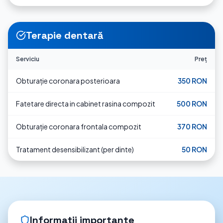
Terapie dentară
Serviciu
Preț
Obturație coronara posterioara
350 RON
Fatetare directa in cabinet rasina compozit
500 RON
Obturație coronara frontala compozit
370 RON
Tratament desensibilizant (per dinte)
50 RON
Informații importante