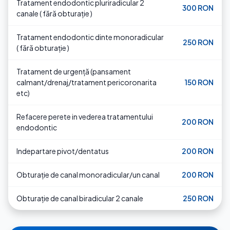
Tratament endodontic pluriradicular 2
300 RON
canale ( fără obturație )
Tratament endodontic dinte monoradicular
250 RON
( fără obturație )
Tratament de urgență (pansament
calmant/drenaj/tratament pericoronarita
150 RON
etc)
Refacere perete in vederea tratamentului
200 RON
endodontic
Indepartare pivot/dentatus
200 RON
Obturație de canal monoradicular/un canal
200 RON
Obturație de canal biradicular 2 canale
250 RON