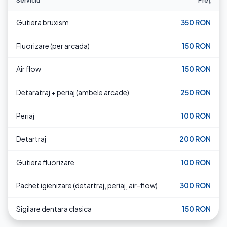
Serviciu
Preț
Gutiera bruxism
350 RON
Fluorizare (per arcada)
150 RON
Air flow
150 RON
Detaratraj + periaj (ambele arcade)
250 RON
Periaj
100 RON
Detartraj
200 RON
Gutiera fluorizare
100 RON
Pachet igienizare (detartraj, periaj, air-flow)
300 RON
Sigilare dentara clasica
150 RON