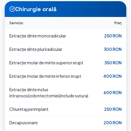
Chirurgie orală
Serviciu
Preț
Extracție dinte monoradicular
250 RON
Extracție dinte pluriradicular
300 RON
Extracție molar de minte superior erupt
350 RON
Extracție molar de minte inferior erupt
400 RON
Extracție dinte inclus
600 RON
intraosos(odontectomie)(include sutura)
Chiuretaj perimplant
250 RON
Decapusonare
200 RON