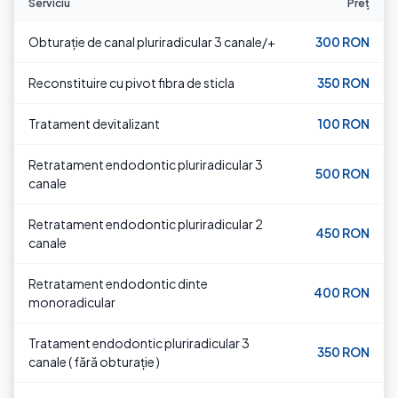
Serviciu
Preț
Obturație de canal pluriradicular 3 canale/+
300 RON
Reconstituire cu pivot fibra de sticla
350 RON
Tratament devitalizant
100 RON
Retratament endodontic pluriradicular 3
500 RON
canale
Retratament endodontic pluriradicular 2
450 RON
canale
Retratament endodontic dinte
400 RON
monoradicular
Tratament endodontic pluriradicular 3
350 RON
canale ( fără obturație )