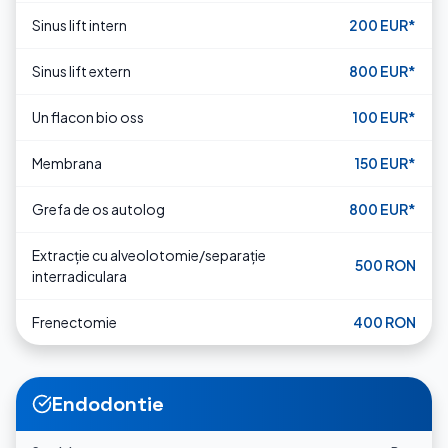
Sinus lift intern
200 EUR*
Sinus lift extern
800 EUR*
Un flacon bio oss
100 EUR*
Membrana
150 EUR*
Grefa de os autolog
800 EUR*
Extracție cu alveolotomie/separație
500 RON
interradiculara
Frenectomie
400 RON
Endodontie