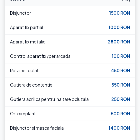
Disjunctor
1500 RON
Aparat fix partial
1000 RON
Aparat fix metalic
2800 RON
Control aparat fix /per arcada
100 RON
Retainer colat
450 RON
Gutiera de contentie
550 RON
Gutiera acrilica pentru inaltare ocluzala
250 RON
Ortoimplant
500 RON
Disjunctor si masca faciala
1400 RON