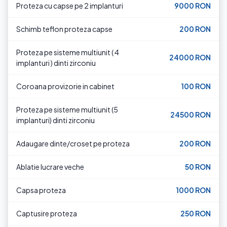
Proteza cu capse pe 2 implanturi
9000 RON
Schimb teflon proteza capse
200 RON
Proteza pe sisteme multiunit ( 4
24000 RON
implanturi ) dinti zirconiu
Coroana provizorie in cabinet
100 RON
Proteza pe sisteme multiunit (5
24500 RON
implanturi) dinti zirconiu
Adaugare dinte/croset pe proteza
200 RON
Ablatie lucrare veche
50 RON
Capsa proteza
1000 RON
Captusire proteza
250 RON