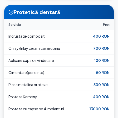
Protetică dentară
Serviciu
Preț
Incrustatie compozit
400 RON
Onlay/Inlay ceramica/zirconiu
700 RON
Aplicare capa de vindecare
100 RON
Cimentare(per dinte)
50 RON
Plasa metalica proteze
500 RON
Proteza Kemeny
400 RON
Proteza cu capse pe 4 implanturi
13000 RON