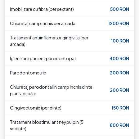
Imobilizare cu fibra (per sextant)
500 RON
Chiuretaj camp inchis per arcada
1200 RON
Tratament antiinflamator gingivita (per
100 RON
arcada)
Igienizare pacient parodontopat
400 RON
Parodontometrie
200 RON
Chiuretaj parodontal in camp inchis dinte
200 RON
pluriradicular
Gingivectomie (per dinte)
150 RON
Tratament biostimulant neypulpin (5
800 RON
sedinte)