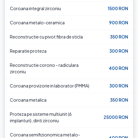
Coroana integral zirconiu
1500 RON
Coroana metalo-ceramica
900 RON
Reconstructie cu pivot fibra de sticla
350 RON
Reparatie proteza
300 RON
Reconstructie corono - radiculara
400 RON
zirconiu
Coroana provizorie in laborator (PMMA)
300 RON
Coroana metalica
350 RON
Proteza pe sisteme multiunit (6
25000 RON
implanturi), dinti zirconiu
Coroana semifizionomica metalo-
600 RON