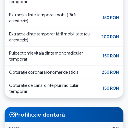
temporar
Extracție dinte temporar mobil (fără
150 RON
anestezie)
Extracție dinte temporar fără mobilitate (cu
200 RON
anestezie)
Pulpectomie vitala dinte monoradicular
150 RON
temporar
Obturație coronara ionomer de sticla
250 RON
Obturație de canal dinte pluriradicular
150 RON
temporar
Profilaxie dentară