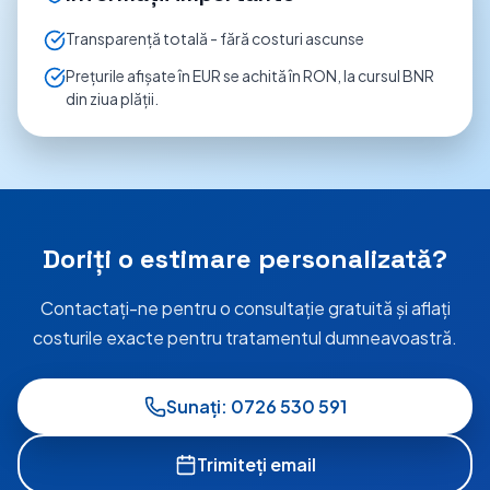
Transparență totală - fără costuri ascunse
Prețurile afișate în EUR se achită în RON, la cursul BNR
din ziua plății.
Doriți o estimare personalizată?
Contactați-ne pentru o consultație gratuită și aflați
costurile exacte pentru tratamentul dumneavoastră.
Sunați: 0726 530 591
Trimiteți email