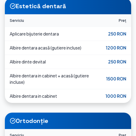
Estetică dentară
Serviciu
Preț
Aplicare bijuterie dentara
250 RON
Albire dentara acasă (gutiere incluse)
1200 RON
Albire dinte devital
250 RON
Albire dentara in cabinet + acasă (gutiere
1500 RON
incluse)
Albire dentara in cabinet
1000 RON
Ortodonție
Serviciu
Preț