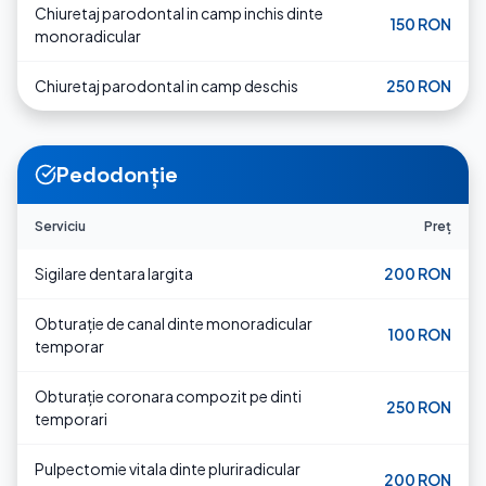
Chiuretaj parodontal in camp inchis dinte
150 RON
monoradicular
Chiuretaj parodontal in camp deschis
250 RON
Pedodonție
Serviciu
Preț
Sigilare dentara largita
200 RON
Obturație de canal dinte monoradicular
100 RON
temporar
Obturație coronara compozit pe dinti
250 RON
temporari
Pulpectomie vitala dinte pluriradicular
200 RON